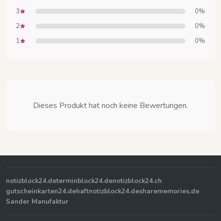
3
0%
2
0%
1
0%
Dieses Produkt hat noch keine Bewertungen.
notizblock24.de
terminblock24.de
notizblock24.ch
gutscheinkarten24.de
haftnotizblock24.de
sharememories.de
Sander Manufaktur