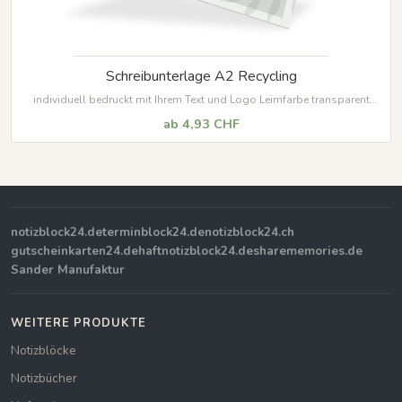
Schreibunterlage A2 Recycling
individuell bedruckt mit Ihrem Text und Logo Leimfarbe transparent
ab 10 Stück bis 500 Blöcke
ab 4,93 CHF
notizblock24.de
terminblock24.de
notizblock24.ch
gutscheinkarten24.de
haftnotizblock24.de
sharememories.de
Sander Manufaktur
WEITERE PRODUKTE
Notizblöcke
Notizbücher