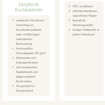
EasyBook
FSC-zertifiziert
Buchkalender
elfenbeinfarbenes,
säurefreies Papier
bewährte
wattierter Hardcover-
Markenqualität
Umschlag im
kultige Falttasche in
Kunstledereinband
jedem Notizbuch
oder vollflächiger
individueller
Bedruckung
Hochweißes
Schreibpapier 90 g/m²
Notizseiten mit
Eckenperforation
mit Lesezeichen,
Kapitalband und
abgerundetem
Buchrücken
Hergestellt in
Deutschland