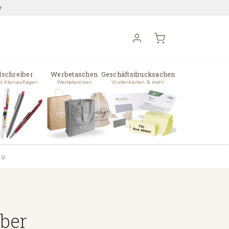
r
lschreiber
Werbetaschen
Geschäftsdrucksachen
d Kleinauflagen
Werbetextilien
Visitenkarten & mehr
ag
iber