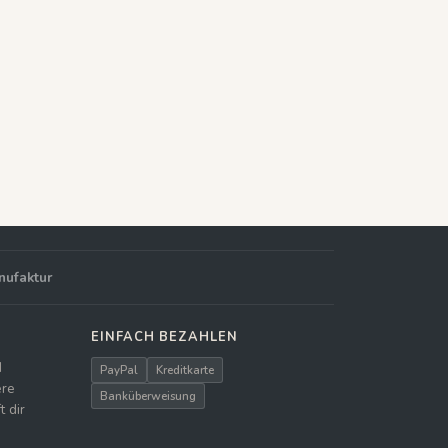
nufaktur
EINFACH BEZAHLEN
d
PayPal
Kreditkarte
ere
Banküberweisung
 dir