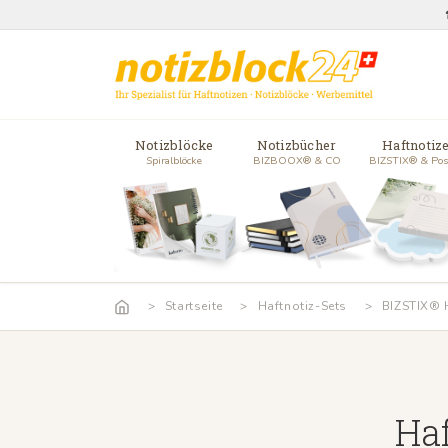
Notizblöcke
Notizbücher
Haftnotiz
Spiralblöcke
BIZBOOX® & CO
BIZSTIX® & Pos
Startseite
Haftnotiz-Sets
BIZSTIX® H
Haf