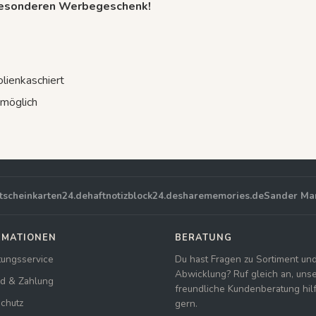
besonderen Werbegeschenk!
lienkaschiert
möglich
tscheinkarten24.de
haftnotizblock24.de
sharememories.de
Sander Ma
RMATIONEN
BERATUNG
tungsservice
Du hast Fragen zu Sortiment un
Abwicklung? Ruf gleich an, uns
d & Zahlung
freundliche Kundenberatung hilft
chutz
gern.