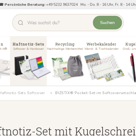
☎ Persönliche Beratung:
+49 5232 9637024 Mo. - Do. 8 - 16 Uhr, Fr. 8 - 14 Uh
Suchen
en
Haftnotiz-Sets
Recycling
Werbekalender
Kuge
t-it®
Softcover & Hardcover
Nachhaltige Werbemittel
Wand- & Tischkalender
Groß- un
aftnotiz-Sets Softcover
BIZSTIX® Pocket-Set im Softcoverumschl
tnotiz-Set mit Kugelschre