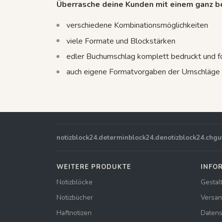
Überrasche deine Kunden mit einem ganz 
verschiedene Kombinationsmöglichkeiten
viele Formate und Blockstärken
edler Buchumschlag komplett bedruckt und fo
auch eigene Formatvorgaben der Umschläge 
notizblock24.de
terminblock24.de
notizblock24.ch
gu
WEITERE PRODUKTE
INFO
Notizblöcke
Gestal
Notizbücher
Versan
Haftnotizen
Datens