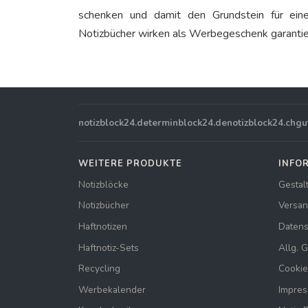
schenken und damit den Grundstein für ein
Notizbücher wirken als Werbegeschenk garantie
notizblock24.de
terminblock24.de
notizblock24.ch
gu
WEITERE PRODUKTE
INFO
Notizblöcke
Gestal
Notizbücher
Versan
Haftnotizen
Datens
Haftnotiz-Sets
Allg. 
Recycling
Cookie
Werbekalender
Impre