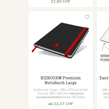
22,60 CHF
BIZBOOX® Premium
Easy
Notizbuch Large
Endformat: Large - 190 x 270 mm Inhalt
DIN 
Format: 185 x 263 mm
individuell
plu
zusammenstellbar
Inhalt 200 Seiten
Sch
ab 22,37 CHF