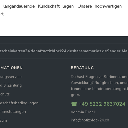
e langandauernde Kundschaft legen. Unsere hochwertigen
rt!
tscheinkarten24.de
haftnotizblock24.de
sharememories.de
Sander Ma
RMATIONEN
BERATUNG
tungsservice
Du hast Fragen zu Sortiment un
Abwicklung? Ruf gleich an, uns
d & Zahlung
freundliche Kundenberatung hilft
chutz
gern.
Geschäftsbedingungen
☎ +49 5232 9637024
-Einstellungen
oder via E-Mail:
info@notizblock24.ch
ssum