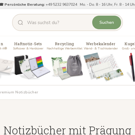
☎ Persönliche Beratung:
+49 5232 9637024 Mo. - Do. 8 - 16 Uhr, Fr. 8 - 14 Uh
Suchen
en
Haftnotiz-Sets
Recycling
Werbekalender
Kuge
t-it®
Softcover & Hardcover
Nachhaltige Werbemittel
Wand- & Tischkalender
Groß- un
remium Notizbücher
Notizbücher mit Prägung