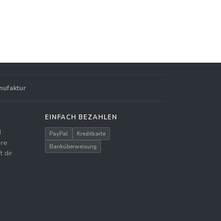
nufaktur
EINFACH BEZAHLEN
d
PayPal
Kreditkarte
ere
Banküberweisung
 dir