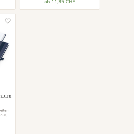
ab 11,85 CHF
emium
eiten
old,
r