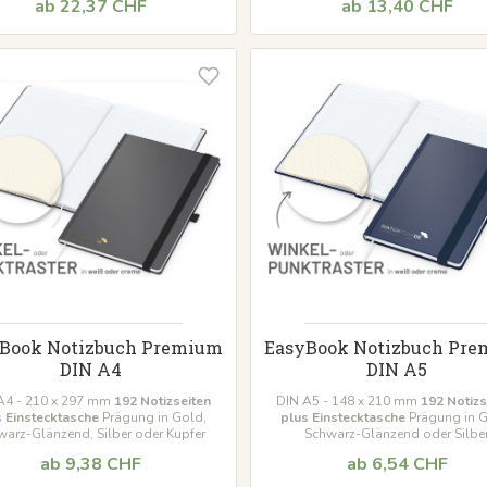
ab 22,37 CHF
ab 13,40 CHF
Book Notizbuch Premium
EasyBook Notizbuch Pr
DIN A4
DIN A5
A4 - 210 x 297 mm
192 Notizseiten
DIN A5 - 148 x 210 mm
192 Notizs
s Einstecktasche
Prägung in Gold,
plus Einstecktasche
Prägung in G
warz-Glänzend, Silber oder Kupfer
Schwarz-Glänzend oder Silbe
ab 9,38 CHF
ab 6,54 CHF