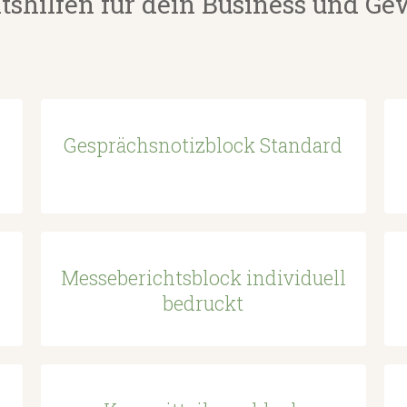
tshilfen für dein Business und G
Gesprächsnotizblock Standard
Messeberichtsblock individuell
bedruckt