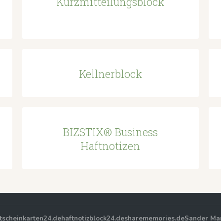
Kurzmitteilungsblock
Kellnerblock
BIZSTIX® Business
Haftnotizen
tscheinkarten24.de
haftnotizblock24.de
sharememories.de
Sander Ma