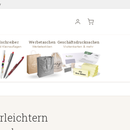
r
lschreiber
Werbetaschen
Geschäftsdrucksachen
d Kleinauflagen
Werbetextilien
Visitenkarten & mehr
erleichtern