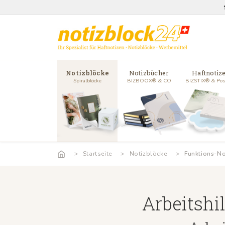
Notizblöcke
Notizbücher
Haftnotiz
Spiralblöcke
BIZBOOX® & CO
BIZSTIX® & Pos
Startseite
Notizblöcke
Funktions-No
Arbeitshil