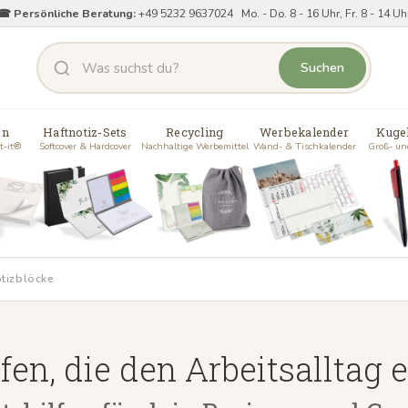
☎ Persönliche Beratung:
+49 5232 9637024 Mo. - Do. 8 - 16 Uhr, Fr. 8 - 14 Uh
Suchen
en
Haftnotiz-Sets
Recycling
Werbekalender
Kuge
t-it®
Softcover & Hardcover
Nachhaltige Werbemittel
Wand- & Tischkalender
Groß- un
tizblöcke
fen, die den Arbeitsalltag 