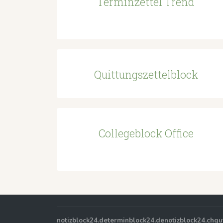
Terminzettel Trend
Quittungszettelblock
Collegeblock Office
notizblock24.de
terminblock24.de
notizblock24.ch
gu