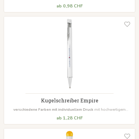
Gummi-Griffmanschette Inklusive Jogger Mine
Mindestbestellmenge
ab 0,98 CHF
500 Stück
Kugelschreiber Empire
verschiedene Farben mit individuellem Druck
mit hochwertigem
Metallclip Drücker auf flexibler Metallfeder Inklusive Jogger Mine
ab 1,28 CHF
Mindestbestellmenge 500 Stück