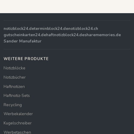
notizblock24.de
terminblock24.de
notizblock24.ch
gutscheinkarten24.de
haftnotizblock24.de
sharememories.de
Sander Manufaktur
WEITERE PRODUKTE
Notizblöcke
Notizbücher
Haftnotizen
Haftnotiz-Sets
Recycling
Werbekalender
Kugelschreiber
Werbetaschen