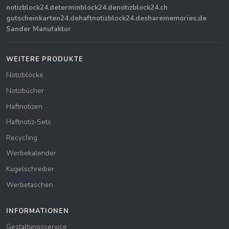
notizblock24.de
terminblock24.de
notizblock24.ch
gutscheinkarten24.de
haftnotizblock24.de
sharememories.de
Sander Manufaktur
WEITERE PRODUKTE
Notizblöcke
Notizbücher
Haftnotizen
Haftnotiz-Sets
Recycling
Werbekalender
Kugelschreiber
Werbetaschen
INFORMATIONEN
Gestaltungsservice