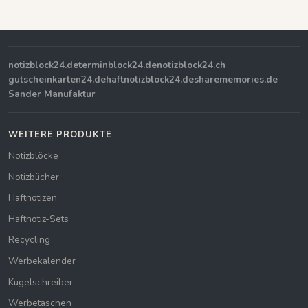
notizblock24.de
terminblock24.de
notizblock24.ch
gutscheinkarten24.de
haftnotizblock24.de
sharememories.de
Sander Manufaktur
WEITERE PRODUKTE
Notizblöcke
Notizbücher
Haftnotizen
Haftnotiz-Sets
Recycling
Werbekalender
Kugelschreiber
Werbetaschen