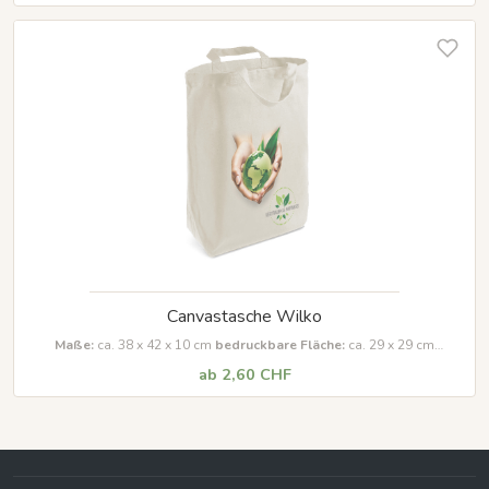
Canvastasche Wilko
Maße:
ca. 38 x 42 x 10 cm
bedruckbare Fläche:
ca. 29 x 29 cm
Material:
100% Baumwolle (340g/m²)
ab 2,60 CHF