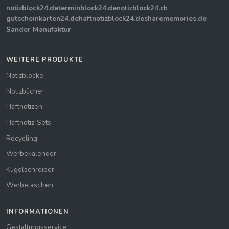
notizblock24.de
terminblock24.de
notizblock24.ch
gutscheinkarten24.de
haftnotizblock24.de
sharememories.de
Sander Manufaktur
WEITERE PRODUKTE
Notizblöcke
Notizbücher
Haftnotizen
Haftnotiz-Sets
Recycling
Werbekalender
Kugelschreiber
Werbetaschen
INFORMATIONEN
Gestaltungsservice