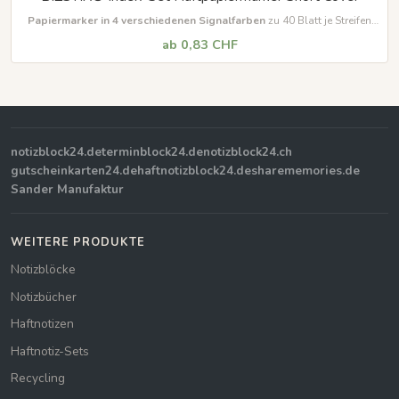
Papiermarker in 4 verschiedenen Signalfarben
zu 40 Blatt je Streifen
mit verkürztem Vorderumschlag
ab 0,83 CHF
notizblock24.de
terminblock24.de
notizblock24.ch
gutscheinkarten24.de
haftnotizblock24.de
sharememories.de
Sander Manufaktur
WEITERE PRODUKTE
Notizblöcke
Notizbücher
Haftnotizen
Haftnotiz-Sets
Recycling