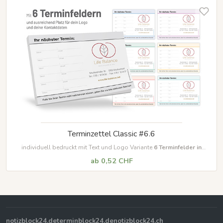
Terminzettel Classic #6.6
individuell bedruckt mit Text und Logo Variante
6
Terminfelder in
unterschiedlichen Farben
ab 0,52 CHF
notizblock24.de
terminblock24.de
notizblock24.ch