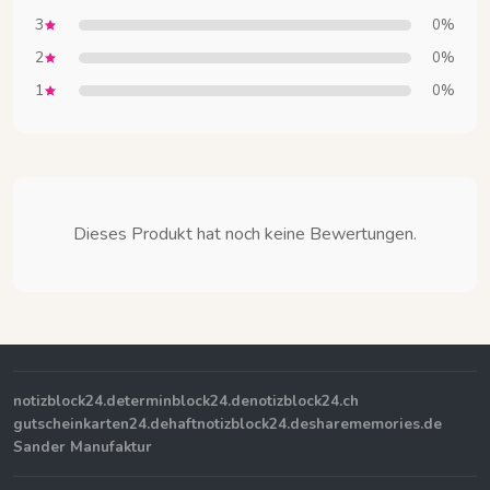
3
0%
2
0%
1
0%
Dieses Produkt hat noch keine Bewertungen.
notizblock24.de
terminblock24.de
notizblock24.ch
gutscheinkarten24.de
haftnotizblock24.de
sharememories.de
Sander Manufaktur