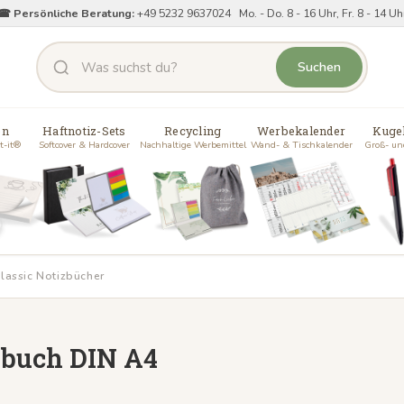
☎ Persönliche Beratung:
+49 5232 9637024 Mo. - Do. 8 - 16 Uhr, Fr. 8 - 14 Uh
Suchen
en
Haftnotiz-Sets
Recycling
Werbekalender
Kuge
t-it®
Softcover & Hardcover
Nachhaltige Werbemittel
Wand- & Tischkalender
Groß- un
assic Notizbücher
zbuch DIN A4