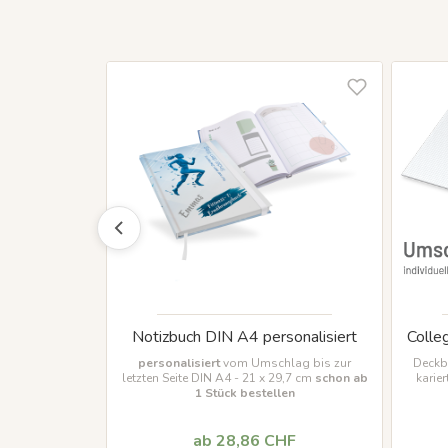
- selber
Notizbuch DIN A4 personalisiert
Colle
n
personalisiert
vom Umschlag bis zur
Deckbl
letzten Seite DIN A4 - 21 x 29,7 cm
schon ab
karie
s nach Ihren
1 Stück bestellen
ich
50 Blöcke
F
ab 28,86 CHF