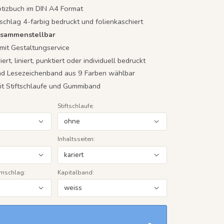
otizbuch im DIN A4 Format
chlag 4-farbig bedruckt und folienkaschiert
zusammenstellbar
it Gestaltungservice
ert, liniert, punktiert oder individuell bedruckt
nd Lesezeichenband aus 9 Farben wählbar
t Stiftschlaufe und Gummiband
Stiftschlaufe:
Inhaltsseiten:
Umschlag:
Kapitalband: