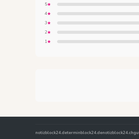
5
4
3
2
1
notizblock24.de
terminblock24.de
notizblock24.ch
gu