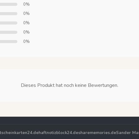
0%
0%
0%
0%
0%
Dieses Produkt hat noch keine Bewertungen.
tscheinkarten24.de
haftnotizblock24.de
sharememories.de
Sander Ma