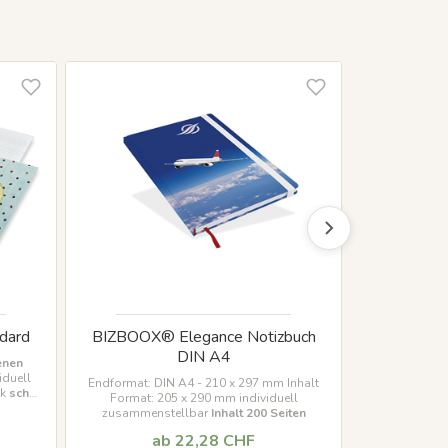
ndard
BIZBOOX® Elegance Notizbuch
EasyBook N
DIN A4
enen
iduell
Endformat: DIN A4 - 210 x 297 mm Inhalt
Hardcover-Ums
ck
schon
Format: 205 x 290 mm individuell
A4 - 210 x 
zusammenstellbar
Inhalt 200 Seiten
wählbar
192 
ab 22,28 CHF