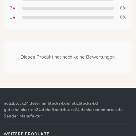
2
0%
1
0%
Dieses Produkt hat noch keine Bewertungen.
notizblock24.de
terminblock24.de
notizblock24.ch
gutscheinkarten24.de
haftnotizblock24.de
sharememories.de
Sander Manufaktur
WEITERE PRODUKTE