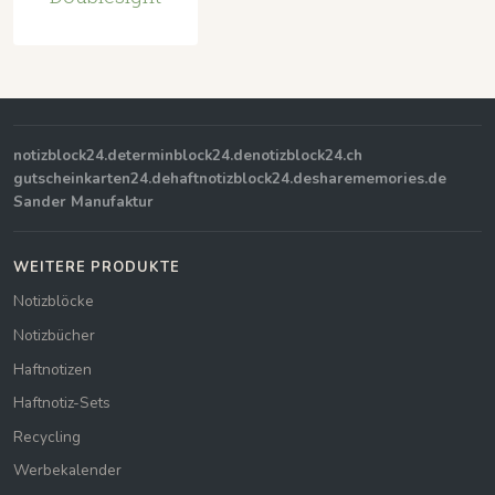
notizblock24.de
terminblock24.de
notizblock24.ch
gutscheinkarten24.de
haftnotizblock24.de
sharememories.de
Sander Manufaktur
WEITERE PRODUKTE
Notizblöcke
Notizbücher
Haftnotizen
Haftnotiz-Sets
Recycling
Werbekalender