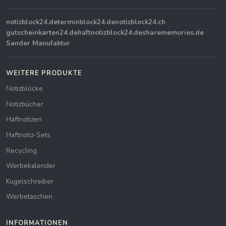
notizblock24.de
terminblock24.de
notizblock24.ch
gutscheinkarten24.de
haftnotizblock24.de
sharememories.de
Sander Manufaktur
WEITERE PRODUKTE
Notizblöcke
Notizbücher
Haftnotizen
Haftnotiz-Sets
Recycling
Werbekalender
Kugelschreiber
Werbetaschen
INFORMATIONEN