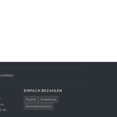
nufaktur
EINFACH BEZAHLEN
d
PayPal
Kreditkarte
ere
Banküberweisung
 dir