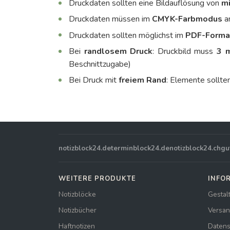
Druckdaten sollten eine Bildauflösung von
mi
Druckdaten müssen im
CMYK-Farbmodus
a
Druckdaten sollten möglichst im
PDF-Forma
Bei
randlosem
Druck
: Druckbild muss
3 
Beschnittzugabe)
Bei Druck mit
freiem Rand
: Elemente sollte
notizblock24.de
terminblock24.de
notizblock24.ch
gu
WEITERE PRODUKTE
INFO
Notizblöcke
Gestal
Notizbücher
Versan
Haftnotizen
Datens