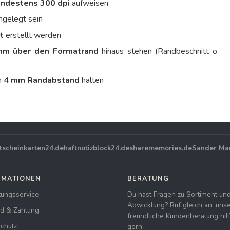
ndestens 300 dpi
aufweisen
ngelegt sein
t
erstellt werden
mm über den Formatrand
hinaus stehen (Randbeschnitt o.
n
4 mm Randabstand
halten
tscheinkarten24.de
haftnotizblock24.de
sharememories.de
Sander Ma
RMATIONEN
BERATUNG
tungsservice
Du hast Fragen zu Sortiment un
Abwicklung? Ruf gleich an, uns
d & Zahlung
freundliche Kundenberatung hilft
chutz
gern.