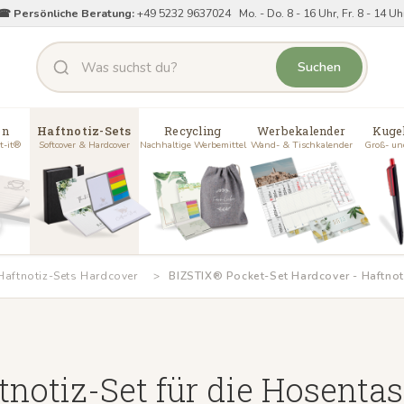
☎ Persönliche Beratung:
+49 5232 9637024 Mo. - Do. 8 - 16 Uhr, Fr. 8 - 14 Uh
Suchen
en
Haftnotiz-Sets
Recycling
Werbekalender
Kuge
t-it®
Softcover & Hardcover
Nachhaltige Werbemittel
Wand- & Tischkalender
Groß- un
Haftnotiz-Sets Hardcover
BIZSTIX® Pocket-Set Hardcover - Haftnot
tnotiz-Set für die Hosenta