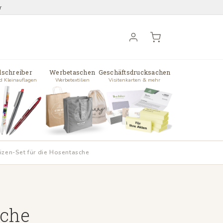
r
lschreiber
Werbetaschen
Geschäftsdrucksachen
d Kleinauflagen
Werbetextilien
Visitenkarten & mehr
izen-Set für die Hosentasche
sche