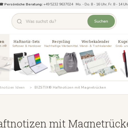
☎ Persönliche Beratung:
+49 5232 9637024 Mo. - Do. 8 - 16 Uhr, Fr. 8 - 14 Uh
Suchen
en
Haftnotiz-Sets
Recycling
Werbekalender
Kuge
t-it®
Softcover & Hardcover
Nachhaltige Werbemittel
Wand- & Tischkalender
Groß- un
tnotizen Ideen
BIZSTIX® Haftnotizen mit Magnetrücken
aftnotizen mit Magnetrück