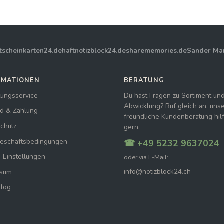
tscheinkarten24.de
haftnotizblock24.de
sharememories.de
Sander Ma
RMATIONEN
BERATUNG
tungsservice
Du hast Fragen zu Sortiment un
Abwicklung? Ruf gleich an, uns
d & Zahlung
freundliche Kundenberatung hilft
chutz
gern.
Geschäftsbedingungen
☎ +49 5232 9637024
-Einstellungen
oder via E-Mail:
info@notizblock24.ch
ssum
Blog