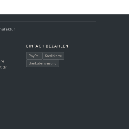
nufaktur
EINFACH BEZAHLEN
d
PayPal
Kreditkarte
ere
Banküberweisung
 dir