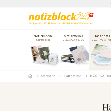
Notizblöcke
Notizbücher
Haftnotiz
Spiralblöcke
BIZBOOX® & CO
BIZSTIX® & Pos
Startseite
Haftnotizen
BIZSTIX® Haf
H