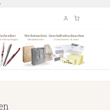
r
lschreiber
Werbetaschen
Geschäftsdrucksachen
d Kleinauflagen
Werbetextilien
Visitenkarten & mehr
en