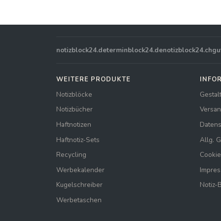
notizblock24.de
terminblock24.de
notizblock24.ch
gu
WEITERE PRODUKTE
INFO
Notizblöcke
Gestal
Notizbücher
Versan
Haftnotizen
Datens
Haftnotiz-Sets
Allg. 
Recycling
Cookie
Werbekalender
Impre
Kugelschreiber
Notiz-
Werbetaschen